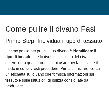
Come pulire il divano Fasi
Primo Step: Individua il tipo di tessuto
Il primo passo per pulire il tuo divano
è identificare il
tipo di tessuto
che lo riveste. Il tessuto del divano
determinerà quali prodotti puoi usare per la pulizia e il
modo in cui dovresti procedere. Prima di iniziare, cerca
un’etichetta sul divano che fornisca informazioni sul
tessuto e sulle istruzioni di pulizia consigliate dal
produttore.
A volte può capitare che il materiale di rivestimento del
divano non sia indicato sull’etichetta, oppure che
l’etichetta sia stata rimossa. In questi casi il consiglio è