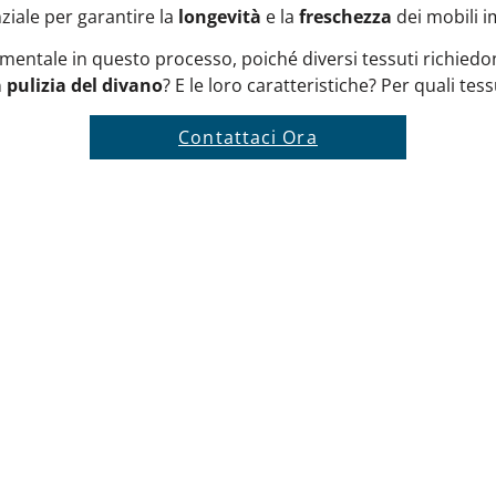
ziale per garantire la
longevità
e la
freschezza
dei mobili i
entale in questo processo, poiché diversi tessuti richiedon
a pulizia del divano
? E le loro caratteristiche? Per quali tes
Contattaci Ora