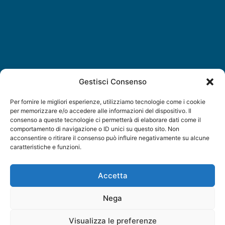
Gestisci Consenso
Per fornire le migliori esperienze, utilizziamo tecnologie come i cookie
per memorizzare e/o accedere alle informazioni del dispositivo. Il
consenso a queste tecnologie ci permetterà di elaborare dati come il
comportamento di navigazione o ID unici su questo sito. Non
acconsentire o ritirare il consenso può influire negativamente su alcune
caratteristiche e funzioni.
Cos’è il nabuk?
Accetta
Il nabuk è un tipo di pelle scamosciata ottenuta dalla
parte esterna del cuoio bovino, sottoposta a un
Nega
processo di levigatura che conferisce al materiale
una superficie morbida e vellutata. Questo tessuto è
Visualizza le preferenze