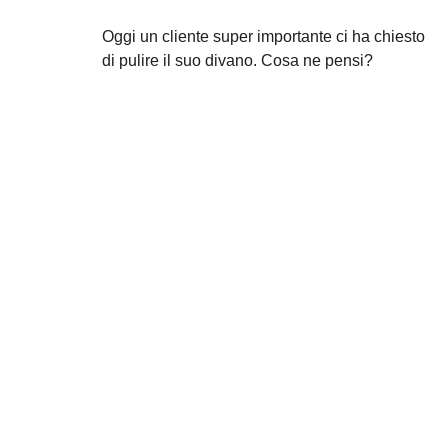
@alanmannara
Oggi un cliente super importante ci ha chiesto
di pulire il suo divano. Cosa ne pensi?
#lavaggiodivani
#puliziadivanoadomicilio
#lavaggiodivaniadomicilio
#puliziacasa
#pov
#milano
#igienizzazione
#animalidomestici
♬ suono originale – La Mano Magica di
Alan Mannara – La Mano Magica di Alan
Mannara
Il divano prima del nostro
intervento